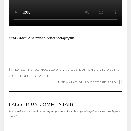
Filed Under:
20 % Profils ouvriers
,
photographies
LA SORTIE DU NOUVEAU LIVRE DES EDITIONS LA PAULETTE,
20 % PROFILS OUVRIERS
LA SEMAINE DU 29 OCTOBRE 2020
LAISSER UN COMMENTAIRE
Votre adresse e-mail ne sera pas publiée.
Les champs obligatoires sont indiqués
avec
*