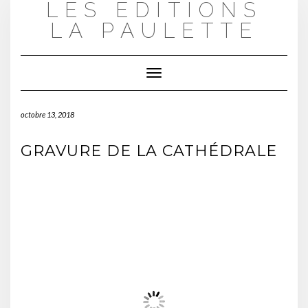
LES ÉDITIONS
Skip
to
LA PAULETTE
content
Toggle
Navigation
octobre 13, 2018
GRAVURE DE LA CATHÉDRALE